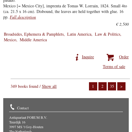
pasado.
Mexico [= Mexico City], imprenta de Tomas W. Lorrain, 1824. Small 4to
(ca. 21.5 x 16 cm). Disbound, the leaves are held together with glue. 16
pp.
Full description
€ 2,500
Broadsides, Ephemera & Pamphlets
Latin America
Law & Politics
Mexico
Middle America
Inquire
Order
Terms of sale
349 books found /
Show all
1
2
35
>
Contact
Antiquariaat FORUM B.V.
Tuurdijk 16
3997 MS 't Goy-Houten
The Netherlands