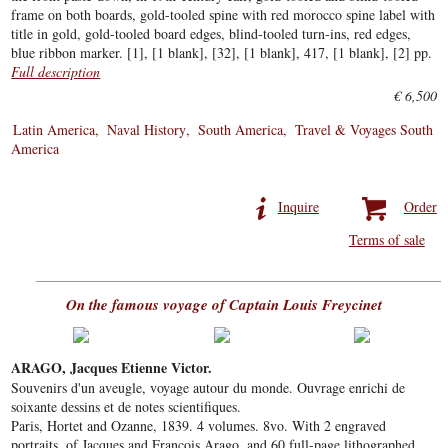
frame on both boards, gold-tooled spine with red morocco spine label with
title in gold, gold-tooled board edges, blind-tooled turn-ins, red edges,
blue ribbon marker. [1], [1 blank], [32], [1 blank], 417, [1 blank], [2] pp.
Full description
€ 6,500
Latin America
Naval History
South America
Travel & Voyages South
America
Inquire
Order
Terms of sale
On the famous voyage of Captain Louis Freycinet
ARAGO, Jacques Etienne Victor.
Souvenirs d'un aveugle, voyage autour du monde. Ouvrage enrichi de
soixante dessins et de notes scientifiques.
Paris, Hortet and Ozanne, 1839. 4 volumes. 8vo. With 2 engraved
portraits, of Jacques and François Arago, and 60 full-page lithographed