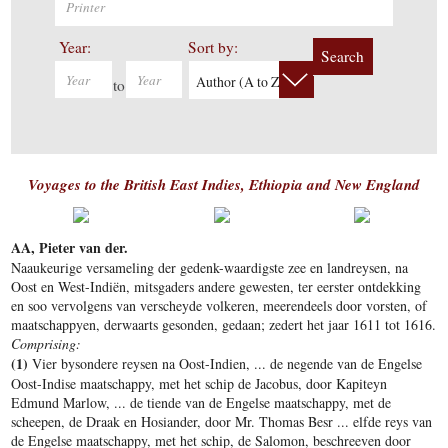
Year:
Sort by:
Search
Author (A to Z)
to
Voyages to the British East Indies, Ethiopia and New England
AA, Pieter van der.
Naaukeurige versameling der gedenk-waardigste zee en landreysen, na
Oost en West-Indiën, mitsgaders andere gewesten, ter eerster ontdekking
en soo vervolgens van verscheyde volkeren, meerendeels door vorsten, of
maatschappyen, derwaarts gesonden, gedaan; zedert het jaar 1611 tot 1616.
Comprising:
(1)
Vier bysondere reysen na Oost-Indien, ... de negende van de Engelse
Oost-Indise maatschappy, met het schip de Jacobus, door Kapiteyn
Edmund Marlow, ... de tiende van de Engelse maatschappy, met de
scheepen, de Draak en Hosiander, door Mr. Thomas Besr ... elfde reys van
de Engelse maatschappy, met het schip, de Salomon, beschreeven door