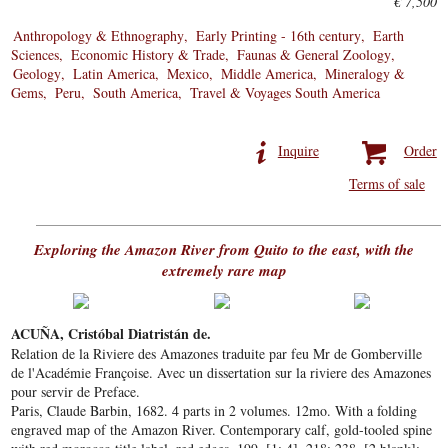
€ 7,500
Anthropology & Ethnography
Early Printing - 16th century
Earth
Sciences
Economic History & Trade
Faunas & General Zoology
Geology
Latin America
Mexico
Middle America
Mineralogy &
Gems
Peru
South America
Travel & Voyages South America
Inquire
Order
Terms of sale
Exploring the Amazon River from Quito to the east, with the
extremely rare map
ACUÑA, Cristóbal Diatristán de.
Relation de la Riviere des Amazones traduite par feu Mr de Gomberville
de l'Académie Françoise. Avec un dissertation sur la riviere des Amazones
pour servir de Preface.
Paris, Claude Barbin, 1682. 4 parts in 2 volumes. 12mo. With a folding
engraved map of the Amazon River. Contemporary calf, gold-tooled spine