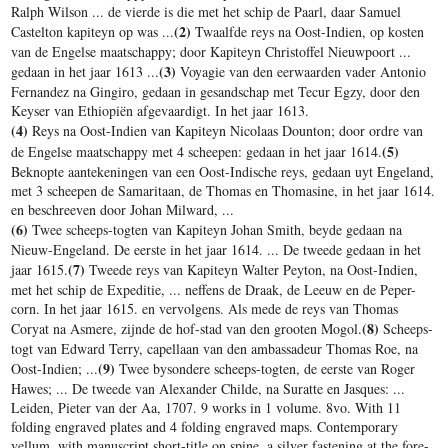
Ralph Wilson ... de vierde is die met het schip de Paarl, daar Samuel
(2)
Castelton kapiteyn op was ...
Twaalfde reys na Oost-Indien, op kosten
van de Engelse maatschappy; door Kapiteyn Christoffel Nieuwpoort ...
(3)
gedaan in het jaar 1613 ...
Voyagie van den eerwaarden vader Antonio
Fernandez na Gingiro, gedaan in gesandschap met Tecur Egzy, door den
Keyser van Ethiopiën afgevaardigt. In het jaar 1613.
(4)
Reys na Oost-Indien van Kapiteyn Nicolaas Dounton; door ordre van
(5)
de Engelse maatschappy met 4 scheepen: gedaan in het jaar 1614.
Beknopte aantekeningen van een Oost-Indische reys, gedaan uyt Engeland,
met 3 scheepen de Samaritaan, de Thomas en Thomasine, in het jaar 1614.
en beschreeven door Johan Milward, ...
(6)
Twee scheeps-togten van Kapiteyn Johan Smith, beyde gedaan na
Nieuw-Engeland. De eerste in het jaar 1614. ... De tweede gedaan in het
(7)
jaar 1615.
Tweede reys van Kapiteyn Walter Peyton, na Oost-Indien,
met het schip de Expeditie, ... neffens de Draak, de Leeuw en de Peper-
corn. In het jaar 1615. en vervolgens. Als mede de reys van Thomas
(8)
Coryat na Asmere, zijnde de hof-stad van den grooten Mogol.
Scheeps-
togt van Edward Terry, capellaan van den ambassadeur Thomas Roe, na
(9)
Oost-Indien; ...
Twee bysondere scheeps-togten, de eerste van Roger
Hawes; ... De tweede van Alexander Childe, na Suratte en Jasques: ...
Leiden, Pieter van der Aa, 1707. 9 works in 1 volume. 8vo. With 11
folding engraved plates and 4 folding engraved maps. Contemporary
vellum, with manuscript short-title on spine, a silver fastening at the fore-