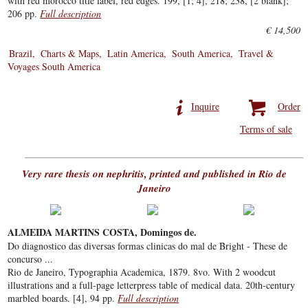
with red morocco title label, red edges. 199, [1; 4], 218; 238, [2 blank];
206 pp.
Full description
€ 14,500
Brazil
Charts & Maps
Latin America
South America
Travel &
Voyages South America
Inquire
Order
Terms of sale
Very rare thesis on nephritis, printed and published in Rio de
Janeiro
ALMEIDA MARTINS COSTA, Domingos de.
Do diagnostico das diversas formas clinicas do mal de Bright - These de
concurso ...
Rio de Janeiro, Typographia Academica, 1879. 8vo. With 2 woodcut
illustrations and a full-page letterpress table of medical data. 20th-century
marbled boards. [4], 94 pp.
Full description