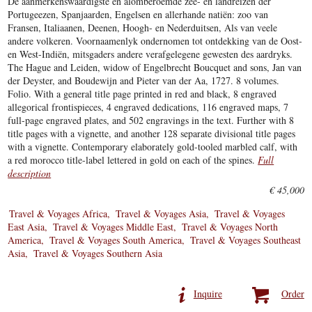
De aanmerkenswaardigste en alomberoemde zee- en landreizen der
Portugeezen, Spanjaarden, Engelsen en allerhande natiën: zoo van
Fransen, Italiaanen, Deenen, Hoogh- en Nederduitsen, Als van veele
andere volkeren. Voornaamenlyk ondernomen tot ontdekking van de Oost-
en West-Indiën, mitsgaders andere verafgelegene gewesten des aardryks.
The Hague and Leiden, widow of Engelbrecht Boucquet and sons, Jan van
der Deyster, and Boudewijn and Pieter van der Aa, 1727. 8 volumes.
Folio. With a general title page printed in red and black, 8 engraved
allegorical frontispieces, 4 engraved dedications, 116 engraved maps, 7
full-page engraved plates, and 502 engravings in the text. Further with 8
title pages with a vignette, and another 128 separate divisional title pages
with a vignette. Contemporary elaborately gold-tooled marbled calf, with
a red morocco title-label lettered in gold on each of the spines.
Full
description
€ 45,000
Travel & Voyages Africa
Travel & Voyages Asia
Travel & Voyages
East Asia
Travel & Voyages Middle East
Travel & Voyages North
America
Travel & Voyages South America
Travel & Voyages Southeast
Asia
Travel & Voyages Southern Asia
Inquire
Order