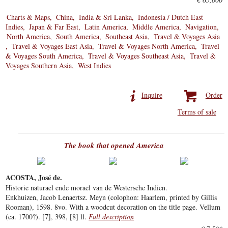
Charts & Maps
China
India & Sri Lanka
Indonesia / Dutch East
Indies
Japan & Far East
Latin America
Middle America
Navigation
North America
South America
Southeast Asia
Travel & Voyages Asia
Travel & Voyages East Asia
Travel & Voyages North America
Travel
& Voyages South America
Travel & Voyages Southeast Asia
Travel &
Voyages Southern Asia
West Indies
Inquire
Order
Terms of sale
The book that opened America
ACOSTA, José de.
Historie naturael ende morael van de Westersche Indien.
Enkhuizen, Jacob Lenaertsz. Meyn (colophon: Haarlem, printed by Gillis
Rooman), 1598. 8vo. With a woodcut decoration on the title page. Vellum
(ca. 1700?). [7], 398, [8] ll.
Full description