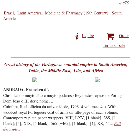
€ 875
Brazil
Latin America
Medicine & Pharmacy (19th Century)
South
America
Inquire
Order
Terms of sale
Great history of the Portuguese colonial empire in South America,
India, the Middle East, Asia, and Africa
ANDRADA, Francisco d'.
Chronica do muyto alto e muyto poderoso Rey destes reynos de Portugal
Dom João o III deste nome, ...
Coimbra, Real officina da universidade, 1796. 4 volumes. 4to. With a
woodcut royal Portuguese coat of arms on title-page of each volume.
Contemporary plain paper wrappers. VIII, I-XV, [1 blank], 385, [1
blank]; [4], XIX, [1 blank], 565 [=465], [1 blank]; [4], XX, 452;
Full
description