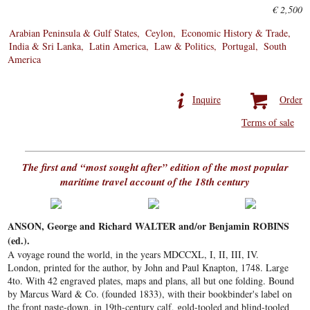
€ 2,500
Arabian Peninsula & Gulf States
Ceylon
Economic History & Trade
India & Sri Lanka
Latin America
Law & Politics
Portugal
South
America
Inquire
Order
Terms of sale
The first and “most sought after” edition of the most popular
maritime travel account of the 18th century
ANSON, George and Richard WALTER and/or Benjamin ROBINS
(ed.).
A voyage round the world, in the years MDCCXL, I, II, III, IV.
London, printed for the author, by John and Paul Knapton, 1748. Large
4to. With 42 engraved plates, maps and plans, all but one folding. Bound
by Marcus Ward & Co. (founded 1833), with their bookbinder's label on
the front paste-down, in 19th-century calf, gold-tooled and blind-tooled