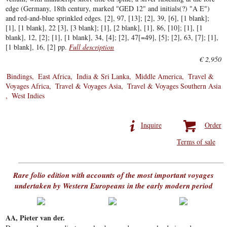
edge (Germany, 18th century, marked "GED 12" and initials(?) "A E")
and red-and-blue sprinkled edges. [2], 97, [13]; [2], 39, [6], [1 blank];
[1], [1 blank], 22 [3], [3 blank]; [1], [2 blank], [1], 86, [10]; [1], [1
blank], 12, [2]; [1], [1 blank], 34, [4]; [2], 47[=49], [5]; [2], 63, [7]; [1],
[1 blank], 16, [2] pp.
Full description
€ 2,950
Bindings
East Africa
India & Sri Lanka
Middle America
Travel &
Voyages Africa
Travel & Voyages Asia
Travel & Voyages Southern Asia
West Indies
Inquire
Order
Terms of sale
Rare folio edition with accounts of the most important voyages
undertaken by Western Europeans in the early modern period
AA, Pieter van der.