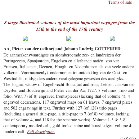
Terms of sale
8 large illustrated volumes of the most important voyages from the
15th to the end of the 17th century
AA, Pieter van der (editor) and Johann Ludwig GOTTFRIED.
De aanmerkenswaardigste en alomberoemde zee- en landreizen der
Portugeezen, Spanjaarden, Engelsen en allerhande natiën: zoo van
Fransen, Italiaanen, Deenen, Hoogh- en Nederduitsen als van veele andere
volkeren. Voornaamenlyk ondernomen tot ontdekking van de Oost- en
Westindiën, midsgaders andere verafgelegene gewesten des aardryks.
The Hague, widow of Engelbrecht Boucquet and sons; Leiden, Jan van der
Deyster, and Boudewijn and Pieter van der Aa, 1727. 8 volumes. 1mo and
folio. With 7 (of 8) engraved frontispieces (lacking that of volume 4), 4
engraved dedications, 117 engraved maps on 61 leaves, 7 engraved plates
and 502 engravings in text. Further with 127 (of 128) title-pages
(including a general title-page, a title-page to 7 (of 8) volumes, lacking
that of volume 4, and 118 for the separate works). Volume 1-3 & 5-8:
contemporary mottled calf, gold-tooled spine and board edges; volume 4:
modern calf.
Full description
€ 65,000