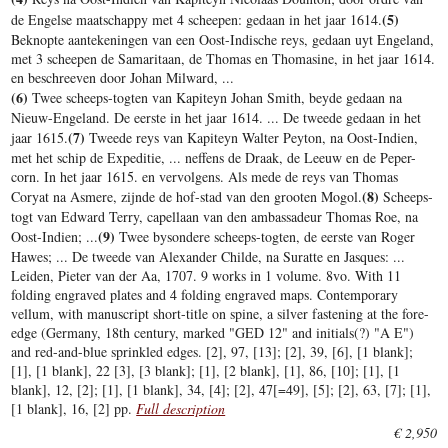
(5)
de Engelse maatschappy met 4 scheepen: gedaan in het jaar 1614.
Beknopte aantekeningen van een Oost-Indische reys, gedaan uyt Engeland,
met 3 scheepen de Samaritaan, de Thomas en Thomasine, in het jaar 1614.
en beschreeven door Johan Milward, ...
(6)
Twee scheeps-togten van Kapiteyn Johan Smith, beyde gedaan na
Nieuw-Engeland. De eerste in het jaar 1614. ... De tweede gedaan in het
(7)
jaar 1615.
Tweede reys van Kapiteyn Walter Peyton, na Oost-Indien,
met het schip de Expeditie, ... neffens de Draak, de Leeuw en de Peper-
corn. In het jaar 1615. en vervolgens. Als mede de reys van Thomas
(8)
Coryat na Asmere, zijnde de hof-stad van den grooten Mogol.
Scheeps-
togt van Edward Terry, capellaan van den ambassadeur Thomas Roe, na
(9)
Oost-Indien; ...
Twee bysondere scheeps-togten, de eerste van Roger
Hawes; ... De tweede van Alexander Childe, na Suratte en Jasques: ...
Leiden, Pieter van der Aa, 1707. 9 works in 1 volume. 8vo. With 11
folding engraved plates and 4 folding engraved maps. Contemporary
vellum, with manuscript short-title on spine, a silver fastening at the fore-
edge (Germany, 18th century, marked "GED 12" and initials(?) "A E")
and red-and-blue sprinkled edges. [2], 97, [13]; [2], 39, [6], [1 blank];
[1], [1 blank], 22 [3], [3 blank]; [1], [2 blank], [1], 86, [10]; [1], [1
blank], 12, [2]; [1], [1 blank], 34, [4]; [2], 47[=49], [5]; [2], 63, [7]; [1],
[1 blank], 16, [2] pp.
Full description
€ 2,950