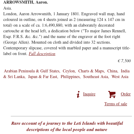
ARROWSMITH, Aaron.
Asia.
London, Aaron Arrowsmith, 1 January 1801. Engraved wall map, hand
coloured in outline, on 4 sheets joined as 2 (measuring 124 x 147 cm in
total) on a scale of ca. 1:6,490,880, with an elaborately decorated
cartouche at the head left, a dedication below ("To major James Rennell,
Esqr. F.R.S. &c. &c.") and the name of the engraver at the foot right
(George Allen). Mounted on cloth and divided into 32 sections.
Contemporary slipcase, covered with marbled paper and a manuscript title-
label on front.
Full description
€ 7,500
Arabian Peninsula & Gulf States
Ceylon
Charts & Maps
China
India
& Sri Lanka
Japan & Far East
Philippines
Southeast Asia
West Asia
Inquire
Order
Terms of sale
Rare account of a journey to the Leti Islands with beautiful
descriptions of the local people and nature