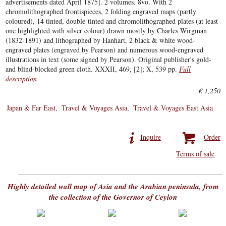
advertisements dated April 1875]. 2 volumes. 8vo. With 2
chromolithographed frontispieces, 2 folding engraved maps (partly
coloured), 14 tinted, double-tinted and chromolithographed plates (at least
one highlighted with silver colour) drawn mostly by Charles Wirgman
(1832-1891) and lithographed by Hanhart, 2 black & white wood-
engraved plates (engraved by Pearson) and numerous wood-engraved
illustrations in text (some signed by Pearson). Original publisher's gold-
and blind-blocked green cloth. XXXII, 469, [2]; X, 539 pp.
Full
description
€ 1,250
Japan & Far East
Travel & Voyages Asia
Travel & Voyages East Asia
Inquire
Order
Terms of sale
Highly detailed wall map of Asia and the Arabian peninsula, from
the collection of the Governor of Ceylon