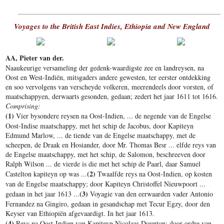
Voyages to the British East Indies, Ethiopia and New England
AA, Pieter van der.
Naaukeurige versameling der gedenk-waardigste zee en landreysen, na
Oost en West-Indiën, mitsgaders andere gewesten, ter eerster ontdekking
en soo vervolgens van verscheyde volkeren, meerendeels door vorsten, of
maatschappyen, derwaarts gesonden, gedaan; zedert het jaar 1611 tot 1616.
Comprising:
(1)
Vier bysondere reysen na Oost-Indien, ... de negende van de Engelse
Oost-Indise maatschappy, met het schip de Jacobus, door Kapiteyn
Edmund Marlow, ... de tiende van de Engelse maatschappy, met de
scheepen, de Draak en Hosiander, door Mr. Thomas Besr ... elfde reys van
de Engelse maatschappy, met het schip, de Salomon, beschreeven door
Ralph Wilson ... de vierde is die met het schip de Paarl, daar Samuel
(2)
Castelton kapiteyn op was ...
Twaalfde reys na Oost-Indien, op kosten
van de Engelse maatschappy; door Kapiteyn Christoffel Nieuwpoort ...
(3)
gedaan in het jaar 1613 ...
Voyagie van den eerwaarden vader Antonio
Fernandez na Gingiro, gedaan in gesandschap met Tecur Egzy, door den
Keyser van Ethiopiën afgevaardigt. In het jaar 1613.
(4)
Reys na Oost-Indien van Kapiteyn Nicolaas Dounton; door ordre van