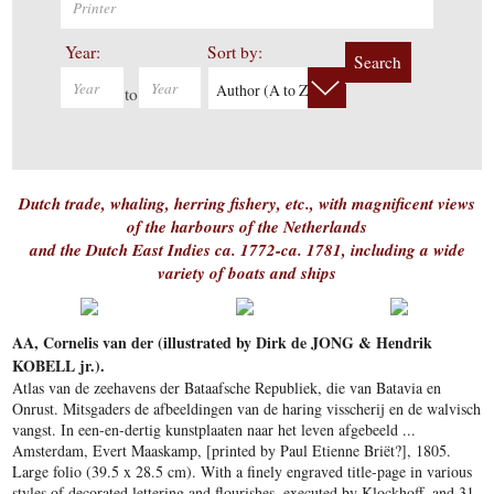
Year:
Sort by:
Search
Author (A to Z)
to
Dutch trade, whaling, herring fishery, etc., with magnificent views
of the harbours of the Netherlands
and the Dutch East Indies ca. 1772-ca. 1781, including a wide
variety of boats and ships
AA, Cornelis van der (illustrated by Dirk de JONG & Hendrik
KOBELL jr.).
Atlas van de zeehavens der Bataafsche Republiek, die van Batavia en
Onrust. Mitsgaders de afbeeldingen van de haring visscherij en de walvisch
vangst. In een-en-dertig kunstplaaten naar het leven afgebeeld ...
Amsterdam, Evert Maaskamp, [printed by Paul Etienne Briët?], 1805.
Large folio (39.5 x 28.5 cm). With a finely engraved title-page in various
styles of decorated lettering and flourishes, executed by Klockhoff, and 31