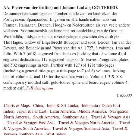
AA, Pieter van der (editor) and Johann Ludwig GOTTFRIED.
De aanmerkenswaardigste en alomberoemde zee- en landreizen der
Portugeezen, Spanjaarden, Engelsen en allerhande natiën: zoo van
Fransen, Italiaanen, Deenen, Hoogh- en Nederduitsen als van veele andere
volkeren. Voornaamenlyk ondernomen tot ontdekking van de Oost- en
Westindiën, midsgaders andere verafgelegene gewesten des aardryks.
The Hague, widow of Engelbrecht Boucquet and sons; Leiden, Jan van der
Deyster, and Boudewijn and Pieter van der Aa, 1727. 8 volumes. 1mo and
folio. With 7 (of 8) engraved frontispieces (lacking that of volume 4), 4
engraved dedications, 117 engraved maps on 61 leaves, 7 engraved plates
and 502 engravings in text. Further with 127 (of 128) title-pages
(including a general title-page, a title-page to 7 (of 8) volumes, lacking
that of volume 4, and 118 for the separate works). Volume 1-3 & 5-8:
contemporary mottled calf, gold-tooled spine and board edges; volume 4:
modern calf.
Full description
€ 65,000
Charts & Maps
China
India & Sri Lanka
Indonesia / Dutch East
Indies
Japan & Far East
Latin America
Middle America
Navigation
North America
South America
Southeast Asia
Travel & Voyages Asia
Travel & Voyages East Asia
Travel & Voyages North America
Travel
& Voyages South America
Travel & Voyages Southeast Asia
Travel &
Voyages Southern Asia
West Indies