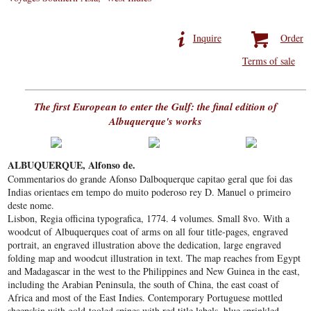
Inquire
Order
Terms of sale
The first European to enter the Gulf: the final edition of
Albuquerque's works
ALBUQUERQUE, Alfonso de.
Commentarios do grande Afonso Dalboquerque capitao geral que foi das
Indias orientaes em tempo do muito poderoso rey D. Manuel o primeiro
deste nome.
Lisbon, Regia officina typografica, 1774. 4 volumes. Small 8vo. With a
woodcut of Albuquerques coat of arms on all four title-pages, engraved
portrait, an engraved illustration above the dedication, large engraved
folding map and woodcut illustration in text. The map reaches from Egypt
and Madagascar in the west to the Philippines and New Guinea in the east,
including the Arabian Peninsula, the south of China, the east coast of
Africa and most of the East Indies. Contemporary Portuguese mottled
sheepskin with gold-tooled spines with red title labels, blue sprinkled