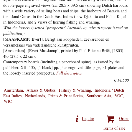
double-page engraved views (ca. 28.5 x 39.5 cm) showing Dutch harbours
with a wide variety of sailing boats and ships, the harbours of Batavia and
the island Onrust in the Dutch East Indies (now Djakarta and Pulau Kapal
in Indonesia), and 2 views of herring fishing and whaling.
With the loosely inserted "prospectus" (actually an advertisement issued on
publication):
[MAASKAMP, Evert].
Berigt aan kooplieden, zeevarenden en
verzamelaars van vaderlandsche kunstprinten.
[Amsterdam], [Evert Maaskamp], printed by Paul Etienne Briët, [1805].
4to (27.5 x 22 cm).
Contemporary boards (including a paperboard spine), as issued by the
publisher. XII, 135, [1 blank] pp. plus engraved title-page, 31 plates and
the loosely inserted prospectus.
Full description
€ 14,500
Amsterdam
Atlases & Globes
Fishery & Whaling
Indonesia / Dutch
East Indies
Netherlands
Prints & Print Series
Southeast Asia
VOC
WIC
Inquire
Order
Terms of sale