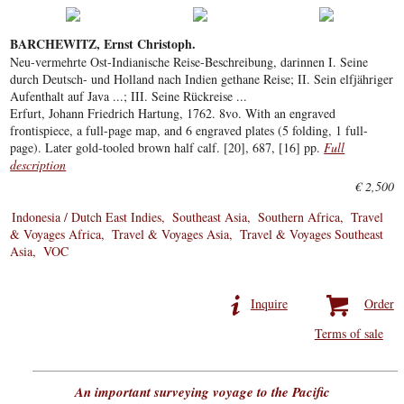
BARCHEWITZ, Ernst Christoph.
Neu-vermehrte Ost-Indianische Reise-Beschreibung, darinnen I. Seine
durch Deutsch- und Holland nach Indien gethane Reise; II. Sein elfjähriger
Aufenthalt auf Java ...; III. Seine Rückreise ...
Erfurt, Johann Friedrich Hartung, 1762. 8vo. With an engraved
frontispiece, a full-page map, and 6 engraved plates (5 folding, 1 full-
page). Later gold-tooled brown half calf. [20], 687, [16] pp.
Full
description
€ 2,500
Indonesia / Dutch East Indies
Southeast Asia
Southern Africa
Travel
& Voyages Africa
Travel & Voyages Asia
Travel & Voyages Southeast
Asia
VOC
Inquire
Order
Terms of sale
An important surveying voyage to the Pacific