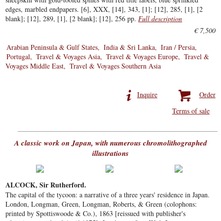
edges, marbled endpapers. [6], XXX, [14], 343, [1]; [12], 285, [1], [2
blank]; [12], 289, [1], [2 blank]; [12], 256 pp.
Full description
€ 7,500
Arabian Peninsula & Gulf States
India & Sri Lanka
Iran / Persia
Portugal
Travel & Voyages Asia
Travel & Voyages Europe
Travel &
Voyages Middle East
Travel & Voyages Southern Asia
Inquire
Order
Terms of sale
A classic work on Japan, with numerous chromolithographed
illustrations
ALCOCK, Sir Rutherford.
The capital of the tycoon: a narrative of a three years' residence in Japan.
London, Longman, Green, Longman, Roberts, & Green (colophons:
printed by Spottiswoode & Co.), 1863 [reissued with publisher's