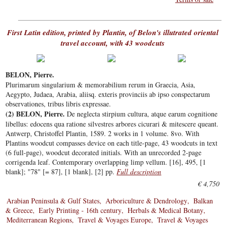
First Latin edition, printed by Plantin, of Belon's illutrated oriental
travel account, with 43 woodcuts
BELON, Pierre.
Plurimarum singularium & memorabilium rerum in Graecia, Asia,
Aegypto, Judaea, Arabia, aliisq. exteris provinciis ab ipso conspectarum
observationes, tribus libris expressae.
(2) BELON, Pierre.
De neglecta stirpium cultura, atque earum cognitione
libellus: edocens qua ratione silvestres arbores cicurari & mitescere queant.
Antwerp, Christoffel Plantin, 1589. 2 works in 1 volume. 8vo. With
Plantins woodcut compasses device on each title-page, 43 woodcuts in text
(6 full-page), woodcut decorated initials. With an unrecorded 2-page
corrigenda leaf. Contemporary overlapping limp vellum. [16], 495, [1
blank]; "78" [= 87], [1 blank], [2] pp.
Full description
€ 4,750
Arabian Peninsula & Gulf States
Arboriculture & Dendrology
Balkan
& Greece
Early Printing - 16th century
Herbals & Medical Botany
Mediterranean Regions
Travel & Voyages Europe
Travel & Voyages