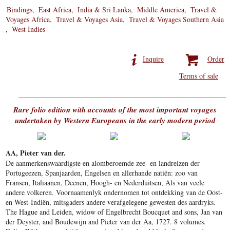
Bindings
East Africa
India & Sri Lanka
Middle America
Travel &
Voyages Africa
Travel & Voyages Asia
Travel & Voyages Southern Asia
West Indies
Inquire
Order
Terms of sale
Rare folio edition with accounts of the most important voyages
undertaken by Western Europeans in the early modern period
AA, Pieter van der.
De aanmerkenswaardigste en alomberoemde zee- en landreizen der
Portugeezen, Spanjaarden, Engelsen en allerhande natiën: zoo van
Fransen, Italiaanen, Deenen, Hoogh- en Nederduitsen, Als van veele
andere volkeren. Voornaamenlyk ondernomen tot ontdekking van de Oost-
en West-Indiën, mitsgaders andere verafgelegene gewesten des aardryks.
The Hague and Leiden, widow of Engelbrecht Boucquet and sons, Jan van
der Deyster, and Boudewijn and Pieter van der Aa, 1727. 8 volumes.