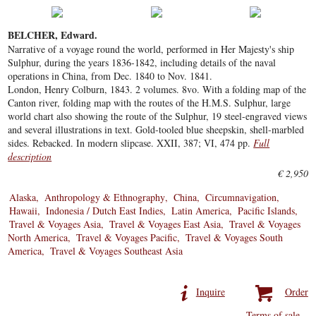
BELCHER, Edward.
Narrative of a voyage round the world, performed in Her Majesty's ship
Sulphur, during the years 1836-1842, including details of the naval
operations in China, from Dec. 1840 to Nov. 1841.
London, Henry Colburn, 1843. 2 volumes. 8vo. With a folding map of the
Canton river, folding map with the routes of the H.M.S. Sulphur, large
world chart also showing the route of the Sulphur, 19 steel-engraved views
and several illustrations in text. Gold-tooled blue sheepskin, shell-marbled
sides. Rebacked. In modern slipcase. XXII, 387; VI, 474 pp.
Full
description
€ 2,950
Alaska
Anthropology & Ethnography
China
Circumnavigation
Hawaii
Indonesia / Dutch East Indies
Latin America
Pacific Islands
Travel & Voyages Asia
Travel & Voyages East Asia
Travel & Voyages
North America
Travel & Voyages Pacific
Travel & Voyages South
America
Travel & Voyages Southeast Asia
Inquire
Order
Terms of sale