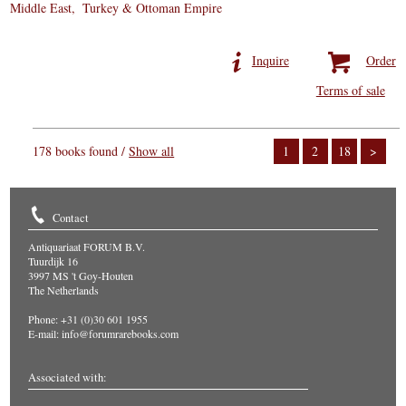
Middle East
Turkey & Ottoman Empire
Inquire
Order
Terms of sale
178 books found /
Show all
1
2
18
>
Contact
Antiquariaat FORUM B.V.
Tuurdijk 16
3997 MS 't Goy-Houten
The Netherlands
Phone: +31 (0)30 601 1955
E-mail:
info@forumrarebooks.com
Associated with: